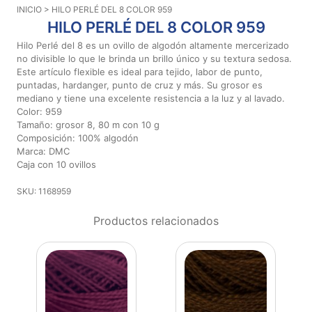
INICIO
> HILO PERLÉ DEL 8 COLOR 959
Aviso De
HILO PERLÉ DEL 8 COLOR 959
Privacidad
Hilo Perlé del 8 es un ovillo de algodón altamente mercerizado
no divisible lo que le brinda un brillo único y su textura sedosa.
Este artículo flexible es ideal para tejido, labor de punto,
©
puntadas, hardanger, punto de cruz y más. Su grosor es
2026
mediano y tiene una excelente resistencia a la luz y al lavado.
-
Color: 959
Diseños
Tamaño: grosor 8, 80 m con 10 g
Para
Composición: 100% algodón
Bordar
Marca: DMC
-
Caja con 10 ovillos
Distribuidores
SKU: 1168959
Productos relacionados