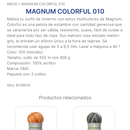
INICIO
> MAGNUM COLORFUL 010
Aviso De
MAGNUM COLORFUL 010
Privacidad
Matiza tu outfit de invierno con estos multicolores de Magnum.
Colorful es una pelota de estambre con cantidad generosa que
se caracteriza por ser cálida, resistente, suave, fácil de cuidar e
©
ideal para todo tipo de ropa. Sus matices rosa-morado-melón-
2026
gris, le brindan un efecto único a la hora de tejerse. Se
-
recomienda usar agujas de 5 a 6,5 mm. Lavar a máquina a 40 °.
Diseños
Color: 010 (morado)
Para
Tamaño: ovillo de 592 m con 400 g
Bordar
Composición: 100% acrílico
-
Marca: DMC
Distribuidores
Paquete con 3 ovillos
SKU: 8136010
Productos relacionados