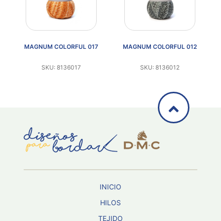
FUL 017
MAGNUM COLORFUL 012
MAGNUM COLORFUL 01
017
SKU: 8136012
SKU: 8136013
INICIO
HILOS
TEJIDO