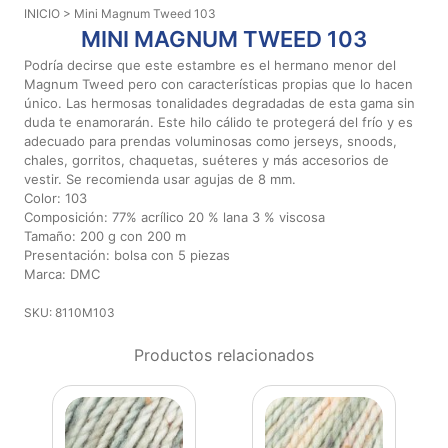
INICIO
> Mini Magnum Tweed 103
Aviso De
MINI MAGNUM TWEED 103
Privacidad
Podría decirse que este estambre es el hermano menor del
Magnum Tweed pero con características propias que lo hacen
único. Las hermosas tonalidades degradadas de esta gama sin
©
duda te enamorarán. Este hilo cálido te protegerá del frío y es
2026
adecuado para prendas voluminosas como jerseys, snoods,
-
chales, gorritos, chaquetas, suéteres y más accesorios de
Diseños
vestir. Se recomienda usar agujas de 8 mm.
Para
Color: 103
Bordar
Composición: 77% acrílico 20 % lana 3 % viscosa
-
Tamaño: 200 g con 200 m
Distribuidores
Presentación: bolsa con 5 piezas
Marca: DMC
SKU: 8110M103
Productos relacionados