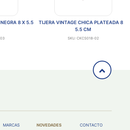
GRA 8 X 5.5
TIJERA VINTAGE CHICA PLATEADA 8 X
TI
5.5 CM
SKU: CKCS018-02
MARCAS
NOVEDADES
CONTACTO